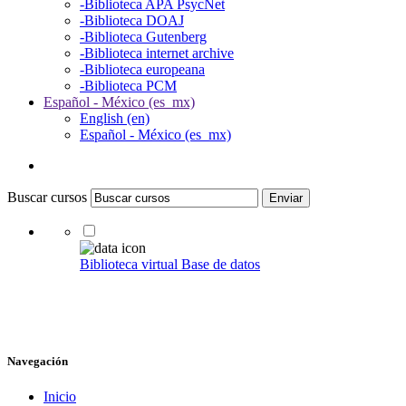
-Biblioteca APA PsycNet
-Biblioteca DOAJ
-Biblioteca Gutenberg
-Biblioteca internet archive
-Biblioteca europeana
-Biblioteca PCM
Español - México ‎(es_mx)‎
English ‎(en)‎
Español - México ‎(es_mx)‎
Buscar cursos
Enviar
Seleccionar actividad Biblioteca virtual
Biblioteca virtual
Base de datos
Omitir Navegación
Navegación
Inicio