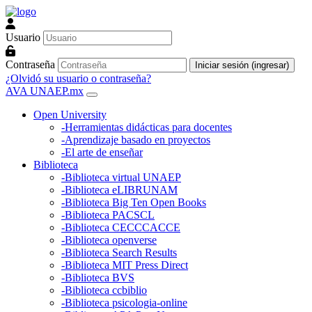
Saltar al contenido principal
Usuario
Contraseña
Iniciar sesión (ingresar)
¿Olvidó su usuario o contraseña?
AVA UNAEP.mx
Open University
-Herramientas didácticas para docentes
-Aprendizaje basado en proyectos
-El arte de enseñar
Biblioteca
-Biblioteca virtual UNAEP
-Biblioteca eLIBRUNAM
-Biblioteca Big Ten Open Books
-Biblioteca PACSCL
-Biblioteca CECCCACCE
-Biblioteca openverse
-Biblioteca Search Results
-Biblioteca MIT Press Direct
-Biblioteca BVS
-Biblioteca ccbiblio
-Biblioteca psicologia-online